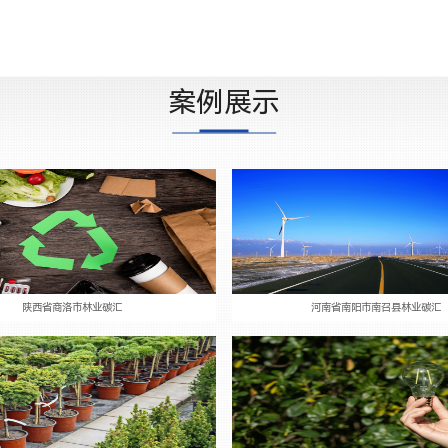
务、
机构
身打
案例展示
的行
陕西省商洛市林业碳汇
河南省南阳市南召县林业碳汇