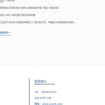
行业新闻
深耕碳足迹体系建设 成都以低碳动能护航“蓉品”逐绿出海
欧盟 CBAM 碳关税扩围时间表明确
工信部于杭州召开国家级零碳工厂建设座谈会，明确区分物理绿电与绿证，杜绝纸面碳中和
查看更多 +
招贤纳士
Tel：18308167510
028-61811185
网址：www.scyclt.com