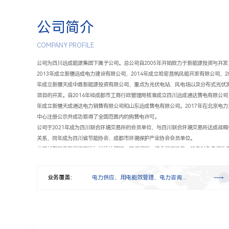
公司简介
COMPANY PROFILE
公司为四川远成能源集团下属子公司。总公司自2005年开始致力于新能源投资与开发
2013年成立新疆远成电力建设有限公司，2014年成立哈密昆帆风能开发有限公司，20
年成立新疆天成中鼎新能源投资有限公司，重点为光伏电站、风电场以及分布式光伏
项目的开发。自2016年经成都市工商行政管理局核准成立四川远成通达售电有限公司
年成立新疆天成通达电力销售有限公司和山东远成售电有限公司。2017年在北京电力
中心注册公示并成功取得了全国范围内的购售电许可。
公司于2021年成为四川联合环境交易所的会员单位，与四川联合环境交易所达成战略
关系，同年成为四川省节能协会、成都市环境保护产业协会会员单位。
公司长期聚焦新能源开发与碳排放管理、环保监测、综合能源服务，服务对象包括政
碳管理部门、大型国有碳排放企业及清洁能源公司等。提供的服务包括：电力供应、
能效管理、电力咨询、碳排放咨询、绿色金融支持、企业碳盘查、碳中和、碳减排量
业务覆盖：
电力供应、用电能效管理、电力咨询...
（CCER）开发、绿色工厂申报、企业碳足迹核算、产品碳足迹核算、绿色零碳园区打
企业绿色气候投融资服务、低碳城市建设、环境监测、能源体系建设及能源审计等。
公司创始团队深耕绿色碳减排产业数年，一直秉持着“零碳价值创造者”的理念，专注
绿色碳排放市场，碳中和领域整体解决方案。
公司技术团队作为清华大学全球化研究中心零碳议题的首席合作研究机构。远成绿碳