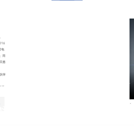
，
16
发电
；同
交易
伙伴
府低
用电
造、
中国
向各